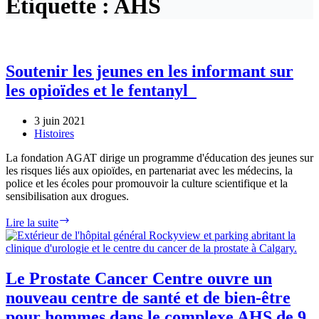
Étiquette :
AHS
Soutenir les jeunes en les informant sur
les opioïdes et le fentanyl
3 juin 2021
Histoires
La fondation AGAT dirige un programme d'éducation des jeunes sur
les risques liés aux opioïdes, en partenariat avec les médecins, la
police et les écoles pour promouvoir la culture scientifique et la
sensibilisation aux drogues.
Soutenir
Lire la suite
les
jeunes
en
les
Le Prostate Cancer Centre ouvre un
informant
nouveau centre de santé et de bien-être
sur
les
pour hommes dans le complexe AHS de 9