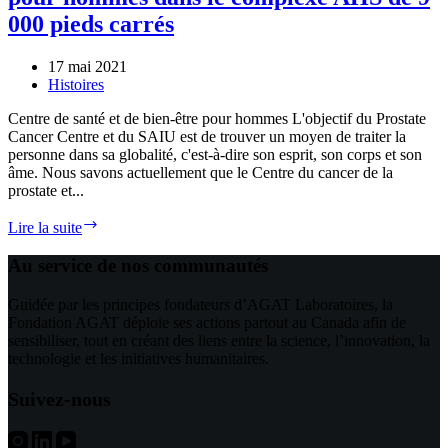
opioïdes
000 pieds carrés
et
le
fentanyl
17 mai 2021
Histoires
Centre de santé et de bien-être pour hommes L'objectif du Prostate
Cancer Centre et du SAIU est de trouver un moyen de traiter la
personne dans sa globalité, c'est-à-dire son esprit, son corps et son
âme. Nous savons actuellement que le Centre du cancer de la
prostate et...
Le
Lire la suite
Prostate
Cancer
Au service de nos communautés
Centre
ouvre
Guidée par les principes fondateurs d’AGAT Laboratoires, la
un
Fondation AGAT déploie ses actions partout au Canada afin de
nouveau
sensibiliser, tout en créant des liens entre la science, l’innovation, la
centre
technologie et les initiatives humanitaires.
de
santé
Suivez-nous
et
de
bien-