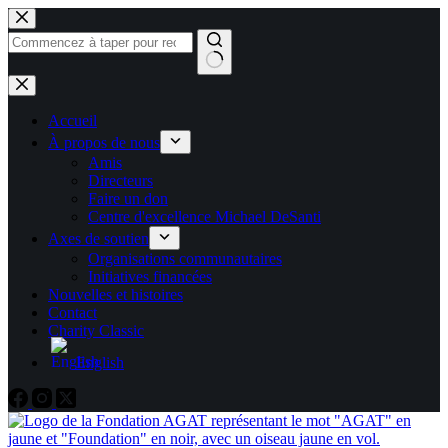
Skip
to
content
Pas
de
résultats
Accueil
À propos de nous
Amis
Directeurs
Faire un don
Centre d'excellence Michael DeSanti
Axes de soutien
Organisations communautaires
Initiatives financées
Nouvelles et histoires
Contact
Charity Classic
English