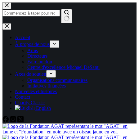
Skip
to
content
Pas
de
résultats
Accueil
À propos de nous
Amis
Directeurs
Faire un don
Centre d'excellence Michael DeSanti
Axes de soutien
Organisations communautaires
Initiatives financées
Nouvelles et histoires
Contact
Charity Classic
English