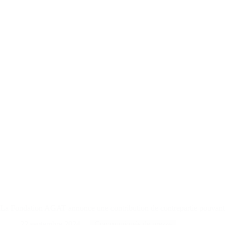
La Fondation AGAT annonce une contribution de contrepartie pouvant a
22 septembre 2024
Communiqués de presse