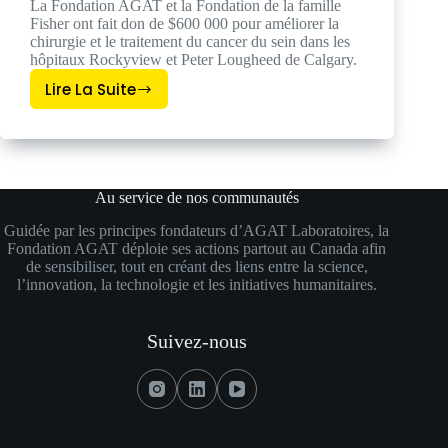
La Fondation AGAT et la Fondation de la famille
Fisher ont fait don de $600 000 pour améliorer la
chirurgie et le traitement du cancer du sein dans les
hôpitaux Rockyview et Peter Lougheed de Calgary.
Lire La Suite
La
Fondation
AGAT
Et
La
Au service de nos communautés
Fondation
Guidée par les principes fondateurs d’AGAT Laboratoires, la
De
Fondation AGAT déploie ses actions partout au Canada afin
La
de sensibiliser, tout en créant des liens entre la science,
Famille
l’innovation, la technologie et les initiatives humanitaires.
Rance
Et
Suivez-nous
Marilyn
Fisher
Font
Un
Don