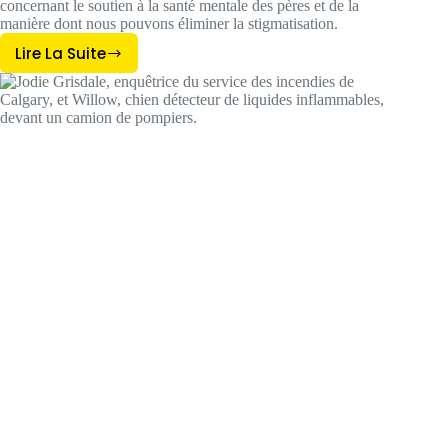
concernant le soutien à la santé mentale des pères et de la
manière dont nous pouvons éliminer la stigmatisation.
Lire La Suite
Éliminer
La
Stigmatisation
Du
Soutien
À
La
Santé
Mentale
Des
Pères
:
La
Communauté
Se
Connecte
Avec