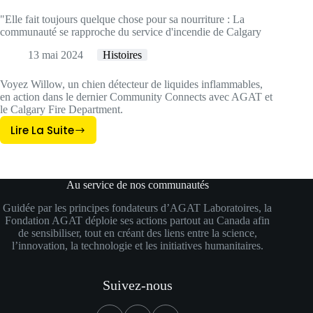
DAY1DADS
"Elle fait toujours quelque chose pour sa nourriture : La
communauté se rapproche du service d'incendie de Calgary
13 mai 2024
Histoires
Voyez Willow, un chien détecteur de liquides inflammables,
en action dans le dernier Community Connects avec AGAT et
le Calgary Fire Department.
Lire La Suite
"Elle
Fait
Toujours
Quelque
Au service de nos communautés
Chose
Guidée par les principes fondateurs d’AGAT Laboratoires, la
Pour
Fondation AGAT déploie ses actions partout au Canada afin
Sa
de sensibiliser, tout en créant des liens entre la science,
l’innovation, la technologie et les initiatives humanitaires.
Nourriture
:
La
Suivez-nous
Communauté