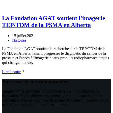
La Fondation AGAT soutient l'imagerie
TEP/TDM de la PSMA en Alberta
15 juillet 2021
Histoires
La Fondation AGAT soutient la recherche sur la TEP/TDM de la
PSMA en Alberta, faisant progresser le diagnostic du cancer de la
prostate et l'accès à l'imagerie et aux produits radiopharmaceutiques
qui changent la vie.
La
Lire la suite
Fondation
AGAT
Au service de nos communautés
soutient
l'imagerie
Guidée par les principes fondateurs d’AGAT Laboratoires, la
TEP/TDM
Fondation AGAT déploie ses actions partout au Canada afin de
de
sensibiliser, tout en créant des liens entre la science, l’innovation, la
la
technologie et les initiatives humanitaires.
PSMA
en