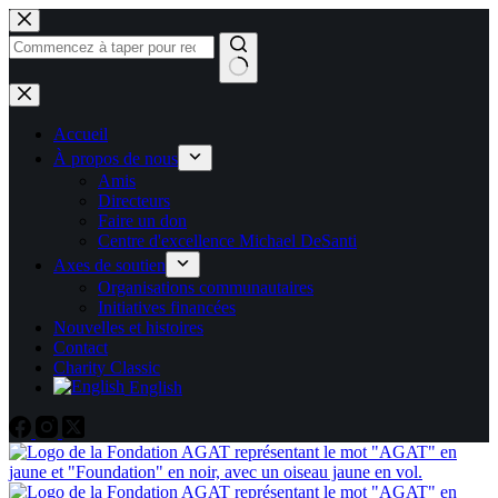
Skip
to
content
Pas
de
résultats
Accueil
À propos de nous
Amis
Directeurs
Faire un don
Centre d'excellence Michael DeSanti
Axes de soutien
Organisations communautaires
Initiatives financées
Nouvelles et histoires
Contact
Charity Classic
English