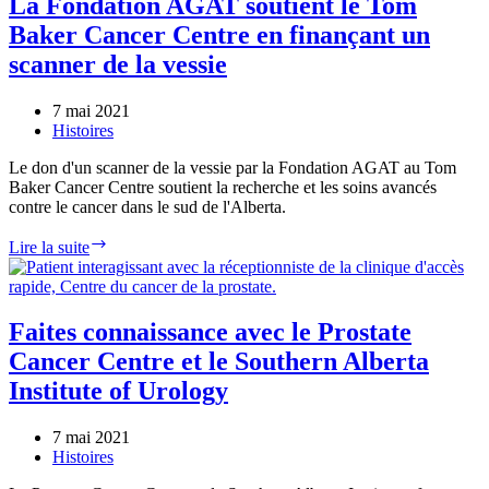
La Fondation AGAT soutient le Tom
un
Baker Cancer Centre en finançant un
nouveau
centre
scanner de la vessie
de
santé
7 mai 2021
et
Histoires
de
bien-
Le don d'un scanner de la vessie par la Fondation AGAT au Tom
être
Baker Cancer Centre soutient la recherche et les soins avancés
pour
contre le cancer dans le sud de l'Alberta.
hommes
dans
La
Lire la suite
le
Fondation
complexe
AGAT
AHS
soutient
de
le
Faites connaissance avec le Prostate
9
Tom
000
Cancer Centre et le Southern Alberta
Baker
pieds
Cancer
Institute of Urology
carrés
Centre
en
7 mai 2021
finançant
Histoires
un
scanner