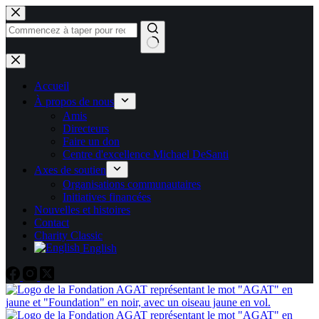
Skip
to
content
Pas
de
résultats
Accueil
À propos de nous
Amis
Directeurs
Faire un don
Centre d'excellence Michael DeSanti
Axes de soutien
Organisations communautaires
Initiatives financées
Nouvelles et histoires
Contact
Charity Classic
English